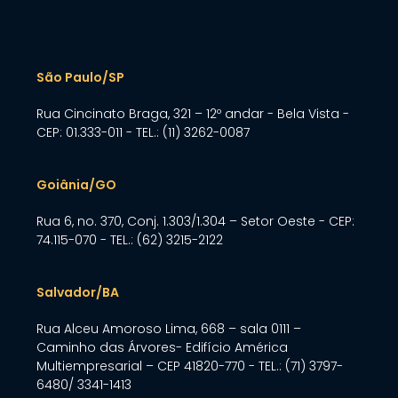
São Paulo/SP
Rua Cincinato Braga, 321 – 12º andar - Bela Vista -
CEP: 01.333-011 - TEL.: (11) 3262-0087
Goiânia/GO
Rua 6, no. 370, Conj. 1.303/1.304 – Setor Oeste - CEP:
74.115-070 - TEL.: (62) 3215-2122
Salvador/bA
Rua Alceu Amoroso Lima, 668 – sala 0111 –
Caminho das Árvores- Edifício América
Multiempresarial – CEP 41820-770 - TEL.: (71) 3797-
6480/ 3341-1413